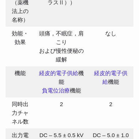
（薬機
ラスⅡ））
法上の
名称）
効能・
頭痛，不眠症，肩
なし
効果
こり
および慢性便秘の
緩解
機能
経皮的電子供給
機
経皮的電子供
能
給
機能
負電位治療
機能
同時出
2
2
力チャ
ネル数
出力電
DC – 5.5 ± 0.5 kV
DC – 5.0 ± 1.0