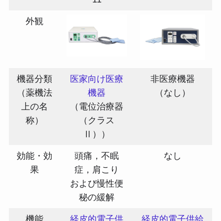
外観
機器分類
医家向け医療
非医療機器
（薬機法
機器
（なし）
上の名
（電位治療器
称）
（クラス
Ⅱ））
効能・効
頭痛，不眠
なし
果
症，肩こり
および慢性便
秘の緩解
機能
経皮的電子供
経皮的電子供給