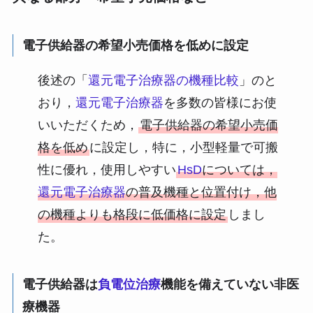
電子供給器の希望小売価格を低めに設定
後述の「
還元電子治療器の機種比較
」のと
おり，
還元電子治療器
を多数の皆様にお使
いいただくため，
電子供給器の希望小売価
格を低め
に設定し，特に，小型軽量で可搬
性に優れ，使用しやすい
HsD
については，
還元電子治療器
の普及機種と位置付け，他
の機種よりも格段に低価格に設定
しまし
た。
電子供給器は
負電位治療
機能を備えていない非医
療機器