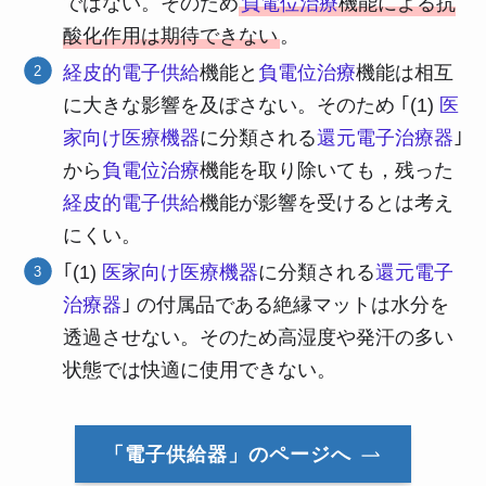
ではない。そのため
負電位治療
機能による抗
酸化作用は期待できない
。
経皮的電子供給
機能と
負電位治療
機能は相互
に大きな影響を及ぼさない。そのため ｢(1)
医
家向け医療機器
に分類される
還元電子治療器
｣
から
負電位治療
機能を取り除いても，残った
経皮的電子供給
機能が影響を受けるとは考え
にくい。
｢(1)
医家向け医療機器
に分類される
還元電子
治療器
｣ の付属品である絶縁マットは水分を
透過させない。そのため高湿度や発汗の多い
状態では快適に使用できない。
「電子供給器」のページへ