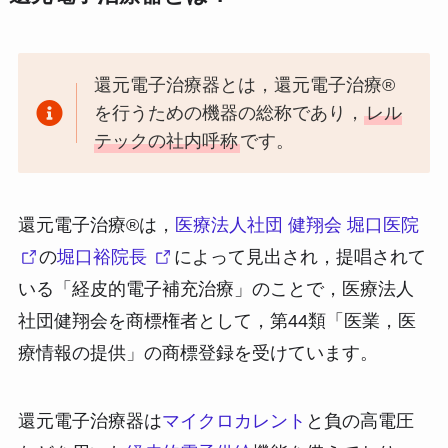
還元電子治療器とは，還元電子治療®
を行うための機器の総称であり，
レル
テックの社内呼称
です。
還元電子治療®は，
医療法人社団 健翔会 堀口医院
の
堀口裕院長
によって見出され，提唱されて
いる「経皮的電子補充治療」のことで，医療法人
社団健翔会を商標権者として，第44類「医業，医
療情報の提供」の商標登録を受けています。
還元電子治療器は
マイクロカレント
と負の高電圧