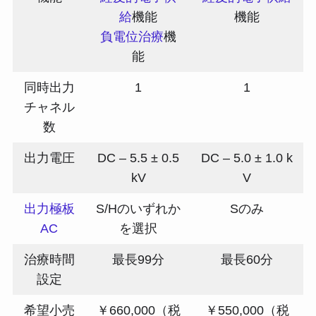
給
機能
機能
負電位治療
機
能
同時出力
1
1
チャネル
数
出力電圧
DC – 5.5 ± 0.5
DC – 5.0 ± 1.0 k
kV
V
出力極板
S/Hのいずれか
Sのみ
AC
を選択
治療時間
最長99分
最長60分
設定
希望小売
￥660,000（税
￥550,000（税