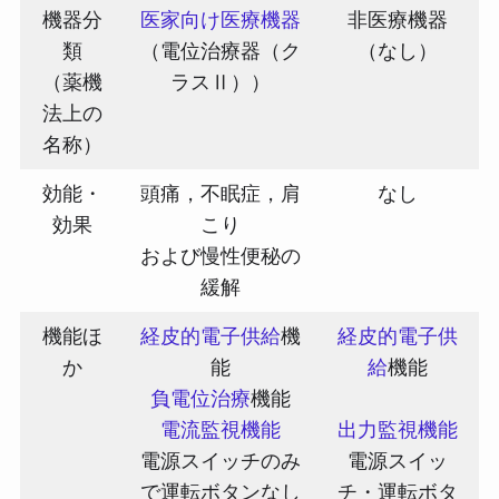
機器分
医家向け医療機器
非医療機器
類
（電位治療器（ク
（なし）
（薬機
ラスⅡ））
法上の
名称）
効能・
頭痛，不眠症，肩
なし
効果
こり
および慢性便秘の
緩解
機能ほ
経皮的電子供給
機
経皮的電子供
か
能
給
機能
負電位治療
機能
電流監視機能
出力監視機能
電源スイッチのみ
電源スイッ
で運転ボタンなし
チ・運転ボタ