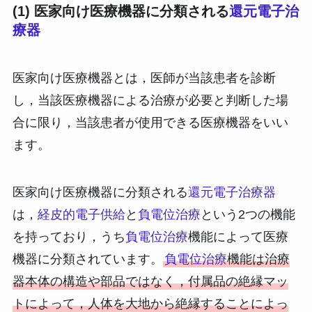
(1) 医家向け医療機器に分類される
還元電子治
療器
医家向け医療機器とは，医師が当該患者を診断
し，当該医療機器による治療が必要と判断した場
合に限り，当該患者が使用できる医療機器をいい
ます。
医家向け医療機器に分類される
還元電子治療器
は，
経皮的電子供給
と
負電位治療
という2つの機能
を持っており，うち
負電位治療
機能によって医療
機器に分類されています。
負電位治療
機能は治療
器本体の構造や部品ではなく，付属品の絶縁マッ
トによって，人体を大地から絶縁することによっ