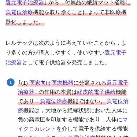
還元電子治療器
｣ から，付属品の絶縁マット省略し
負電位治療
機能を取り除くことによって非医療機
器化しました。
レルテックは次のように考えていたことから，よ
り多くの方が購入しやすく，使いやすい
還元電子
治療器
として電子供給器を発売しました。
｢(1)
医家向け医療機器
に分類される
還元電子
治療器
｣ の作用の本質は
経皮的電子供給
機能
であり，
負電位治療
機能ではない。
負電位治
療
機能は，大地から絶縁状態においた人体に
負の高電圧を印加する機能であり，人体に
マ
イクロカレント
を介して電子を供給する機能