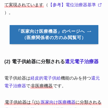
て実現されています
（
【参考】電位治療器基準
）。
「医家向け医療機器」のページへ
（医療関係者の方のみ閲覧可）
(2) 電子供給器に分類される
還元電子治療器
電子供給器は
経皮的電子供給
機能のみを持つ
還元
電子治療器
で
非医療機器
です。
電子供給器は ｢(1)
医家向け医療機器
に分類される